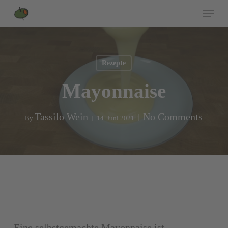
Skip
Menu
to
Close
main
Menu
content
Rezepte
Mayonnaise
Tassilo Wein
No Comments
By
14. Juni 2021
Eine selbstgemachte Mayonnaise ist