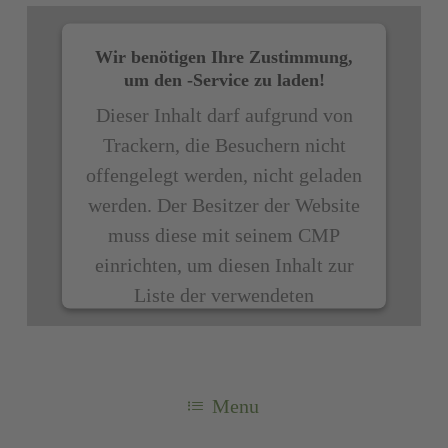
Wir benötigen Ihre Zustimmung,
um den -Service zu laden!
Dieser Inhalt darf aufgrund von
Trackern, die Besuchern nicht
offengelegt werden, nicht geladen
werden. Der Besitzer der Website
muss diese mit seinem CMP
einrichten, um diesen Inhalt zur
Liste der verwendeten
Technologien hinzuzufügen.
powered by
Usercentrics Consent
Menu
Management Platform
&
eRecht24