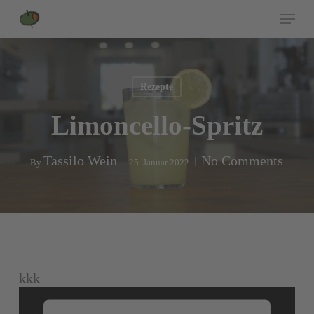
Skip
Menu
to
Close
main
Menu
content
Rezepte
Limoncello-Spritz
Tassilo Wein
No Comments
By
25. Januar 2022
kkk