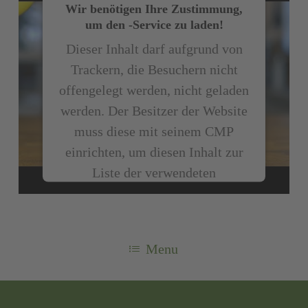
Wir benötigen Ihre Zustimmung,
um den -Service zu laden!
Dieser Inhalt darf aufgrund von
Trackern, die Besuchern nicht
offengelegt werden, nicht geladen
werden. Der Besitzer der Website
muss diese mit seinem CMP
einrichten, um diesen Inhalt zur
Liste der verwendeten
Technologien hinzuzufügen.
powered by
Usercentrics Consent
Menu
Management Platform
&
eRecht24