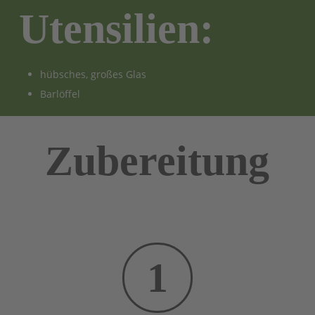
Utensilien:
hübsches, großes Glas
Barlöffel
Zubereitung
1