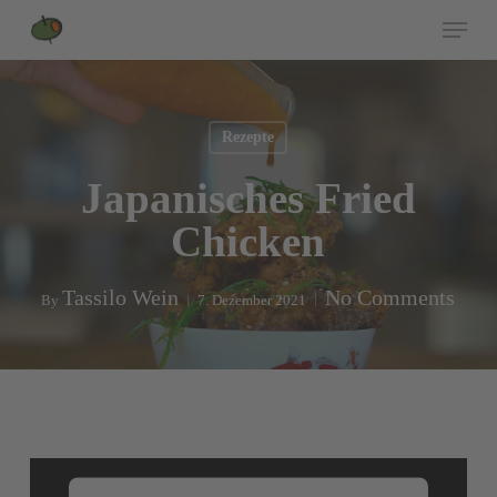
Skip
Menu
to
Close
main
Menu
content
Rezepte
Japanisches Fried
Chicken
Tassilo Wein
No Comments
By
7. Dezember 2021