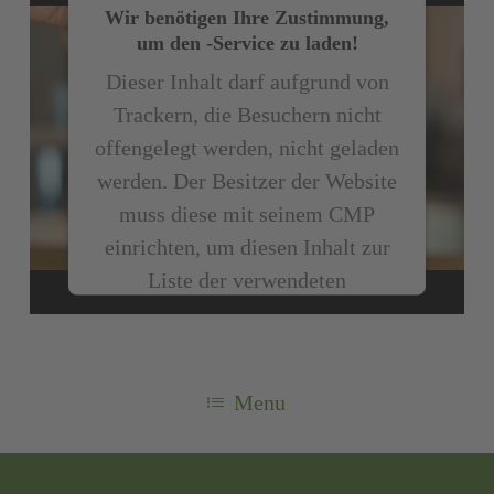
Wir benötigen Ihre Zustimmung,
um den -Service zu laden!
Dieser Inhalt darf aufgrund von
Trackern, die Besuchern nicht
offengelegt werden, nicht geladen
werden. Der Besitzer der Website
muss diese mit seinem CMP
einrichten, um diesen Inhalt zur
Liste der verwendeten
Technologien hinzuzufügen.
powered by
Usercentrics Consent
Menu
Management Platform
&
eRecht24